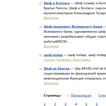
Шеф и Коллега
— Шеф (слева) и Колле
37
Братья Пилоты, Шеф и Коллега персон
мультипликатором Александром Татарс
Википедия
Шеф-экономист Всемирного банка
— 
38
Всемирного банка; одновременно шеф 
экономист разрабатывает общую страт
работы&#8230; …
Википедия
шеф-повар
— шеф по/вар, шеф по/вар
39
Слитно. Раздельно. Через дефис.
Шеф де бригад
— (фр.&#160;chef de b
40
существовавшее во французской армии;
революционная Франция отказалась от
Википедия
Страницы
←
Предыдущая
Сле
1
2
3
4
5
6