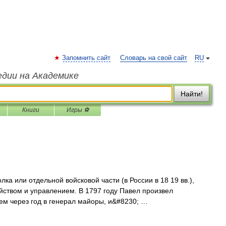
Запомнить сайт
Словарь на свой сайт
RU
едии на Академике
Найти!
Книги
Игры ⚽
лка или отдельной войсковой части (в России в 18 19 вв.),
ством и управлением. В 1797 году Павел произвел
ем через год в генерал майоры, и&#8230; …