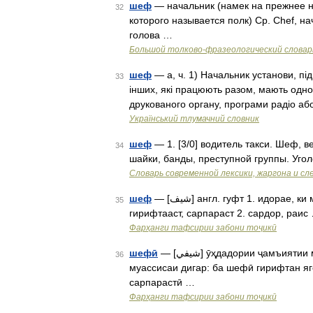
шеф
— начальник (намек на прежнее н
32
которого называется полк) Ср. Chef, нач
голова …
Большой толково-фразеологический словар
шеф
— а, ч. 1) Начальник установи, під
33
інших, які працюють разом, мають однорі
друкованого органу, програми радіо аб
Український тлумачний словник
шеф
— 1. [3/0] водитель такси. Шеф, в
34
шайки, банды, преступной группы. Уго
Cловарь современной лексики, жаргона и сл
шеф
— [شيف] англ. гуфт 1. идорае, ки муассисае, мактабе ё муассисаи дигареро ба шефӣ
35
гирифтааст, сарпараст 2. сардор, раис
Фарҳанги тафсирии забони тоҷикӣ
шефӣ
— [شيفي] ӯҳдадории ҷамъиятии муассисае барои ёрии моддӣ додан ба идора, мактаб ё
36
муассисаи дигар: ба шефӣ гирифтан яг
сарпарастӣ …
Фарҳанги тафсирии забони тоҷикӣ