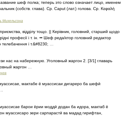
азвание шеф полка; теперь это слово означает лицо, именем
альник (собств. глава). Ср. Caput (лат.) голова. Ср. Κεφαλή
ь Михельсона
приємства, відділу тощо. || Керівник, головний, старший щодо
дні професії і т. ін. •• Шеф реда/ктор головний редактор
о телебачення і т.&#8230; …
ези нас на набережную. Уголовный жаргон 2. [3/1] главарь
ловный жаргон …
енга
 …
он муассисаро зери сарпарастӣ ва мадад гирифтан,