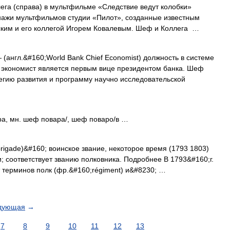
га (справа) в мультфильме «Следствие ведут колобки»
ажи мультфильмов студии «Пилот», созданные известным
ким и его коллегой Игорем Ковалевым. Шеф и Коллега …
(англ.&#160;World Bank Chief Economist) должность в системе
экономист является первым вице президентом банка. Шеф
егию развития и программу научно исследовательской
а, мн. шеф повара/, шеф поваро/в …
rigade)&#160; воинское звание, некоторое время (1793 1803)
 соответствует званию полковника. Подробнее В 1793&#160;г.
 терминов полк (фр.&#160;régiment) и&#8230; …
дующая
→
7
8
9
10
11
12
13