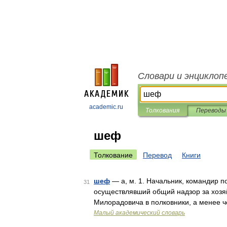
Словари и энциклоп
academic.ru
Толкования
Переводы
шеф
Толкование
Перевод
Книги
шеф
— а, м. 1. Начальник, командир по
31
осуществлявший общий надзор за хозяй
Милорадовича в полковники, а менее ч
Малый академический словарь