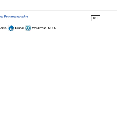
ка
,
Реклама на сайте
18+
omla,
Drupal,
WordPress, MODx.